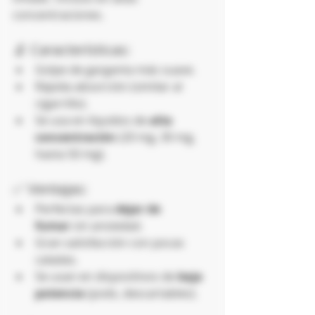
concentraciones.
🔬 Características:
Golpe de garganta más suave.
Rápida absorción (similar al 
cigarrillo).
Se usa en líquidos de 
alta 
concentración
 (20 mg, 30 mg, 
hasta 50 mg).
✅ Ventajas:
Perfectas para 
dejar de 
fumar
 sin ansiedad.
Gran satisfacción con pocas 
caladas.
Se usan en dispositivos de 
baja 
potencia
 (pods, descartables).