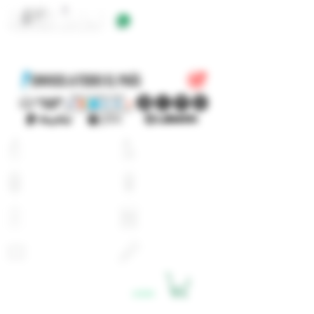
+54 9 11 5623 5923
EQUIPOS
E-LIQUIDOS
ATOMIZADORES
RESISTENCIAS
BATERIAS
CARGADORES
PYREX
ACCESORIOS
LOGIN
CARRITO