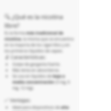
🔍 ¿Qué es la nicotina 
libre?
Es la forma 
más tradicional de 
nicotina
, la misma que se encuentra 
en la mayoría de los cigarrillos y en 
los primeros líquidos de vapeo.
🔬 Características:
Golpe de garganta fuerte.
Más lenta en absorberse.
Se usa en líquidos de 
baja a 
media concentración
 (3 mg, 6 
mg, 12 mg).
✅ Ventajas:
Ideal para dispositivos de 
alta 