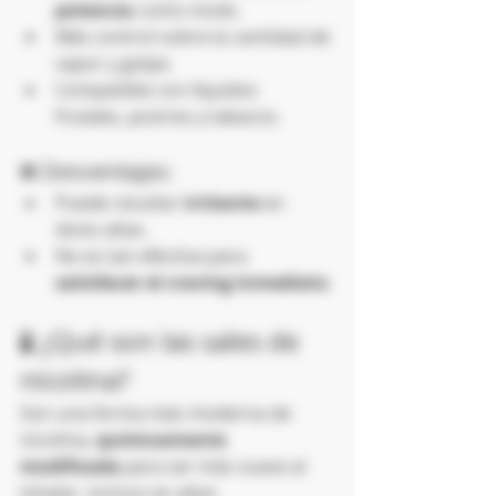
potencia
 como mods.
Más control sobre la cantidad de 
vapor y golpe.
Compatible con líquidos 
frutales, postres y tabacos.
❌ Desventajas:
Puede resultar 
irritante
 en 
dosis altas.
No es tan efectiva para 
satisfacer el craving inmediato
.
🧪 ¿Qué son las sales de 
nicotina?
Son una forma más moderna de 
nicotina, 
químicamente 
modificada
 para ser más suave al 
inhalar, incluso en altas 