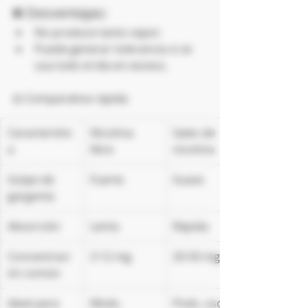
❌ Desventajas:
No produce tanto vapor.
Puede generar tolerancia si se 
usa todo el día en exceso.
⚖️ Comparativa rápida
Característic
Nicotina 
Sales de 
a
libre
nicotina
Golpe de 
Fuerte
Suave
garganta
Absorción
Lenta
Rápida
Concentraci
3-12 mg
20-50 mg
ón común
Ideal para
Mods, 
Pods, uso 