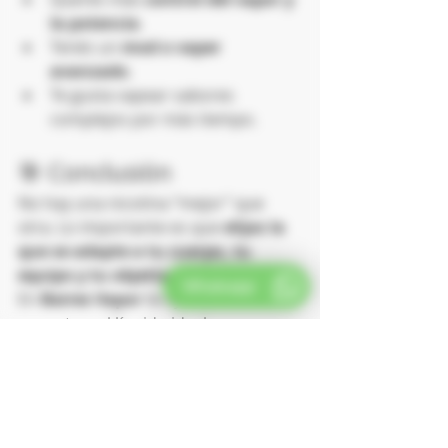
la potencia
.
Tenés un 
mod o vaper 
avanzado
.
Te gusta vapear sabores 
complejos por más tiempo.
🎯 Conclusión
No hay una nicotina “mejor” que 
otra. Lo importante es que 
elijas la 
que se adapte a tu cuerpo, tu 
equipo y tu objetivo personal
.
Whatsapp
En 
Baires Vapor
 te ayudamos a 
encontrar el líquido ideal para vos, 
con asesoramiento real y productos 
seguros. Si todavía tenés dudas, 
escribinos y te damos una 
recomendación personalizada.
Inicio al Vapeo