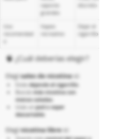
vapores 
discreto
grandes
Uso 
Vapeo 
Dejar el 
recomendad
recreativo
cigarrillo
o
🧠 ¿Cuál deberías elegir?
Elegí 
sales de nicotina
 si:
Estás 
dejando el cigarrillo
.
Buscás 
más nicotina con 
menos caladas
.
Usás un 
pod o vaper 
descartable
.
Elegí 
nicotina libre
 si:
Querés más 
control del vapor y 