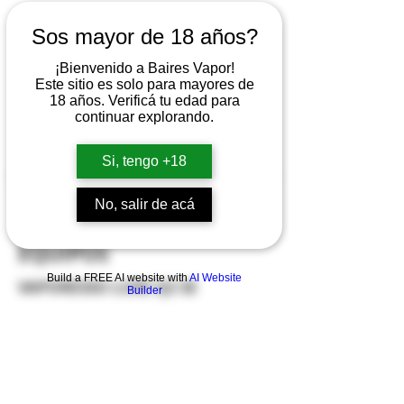
VIDEOS
Sos mayor de 18 años?
¡Bienvenido a Baires Vapor!
SUBSCRIBITE A NUESTRO CANAL
Este sitio es solo para mayores de
EN
18 años. Verificá tu edad para
continuar explorando.
Si, tengo +18
No, salir de acá
EQUIPOS
Build a FREE AI website with
AI Website
VAPORESSO LUXE Q2 SE
Builder