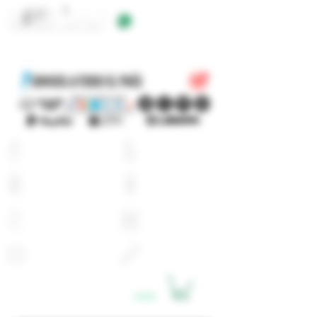
+54 9 11 5623 5923
EQUIPOS
E-LIQUIDOS
ATOMIZADORES
RESISTENCIAS
BATERIAS
CARGADORES
PYREX
ACCESORIOS
LOGIN
CARRITO