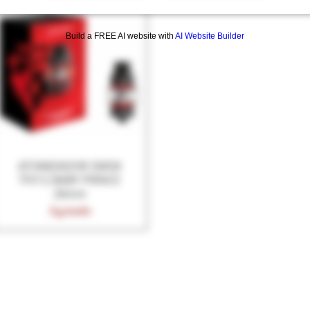
Build a FREE AI website with
AI Website Builder
ATOMIZADOR SMOK
Vista rápida
TFV12 BABY PRINCE
26mm
Agotado
L VAPEO
ENVIOS
FORMAS DE PAGO
CUOTAS