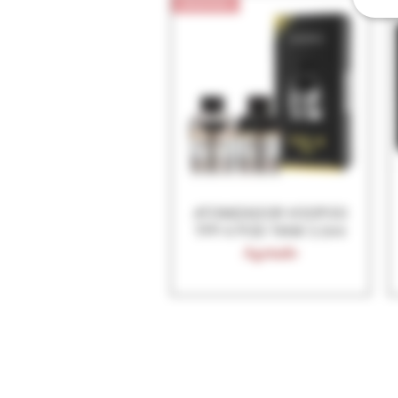
NUEVO!
ATOMIZADOR VOOPOO
Vista rápida
TPP-X POD TANK 5.5ml
Agotado
INICIO
INICIO A
EQUIPOS
BLOG
E-LIQUIDOS
F.A.Q.