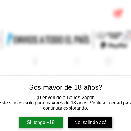
OMIZADORES
RESISTENCIAS
BATERIAS
CARGAD
MIZADORES 26
Sos mayor de 18 años?
¡Bienvenido a Baires Vapor!
Este sitio es solo para mayores de 18 años. Verificá tu edad par
continuar explorando.
Si, tengo +18
No, salir de acá