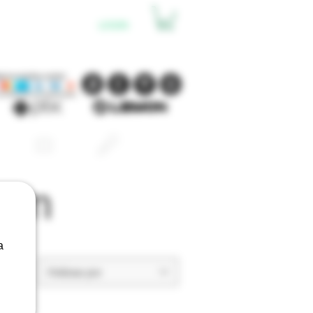
LOGIN
CARRITO
ORES
PYREX
ACCESORIOS
mm
a
Ordenar por