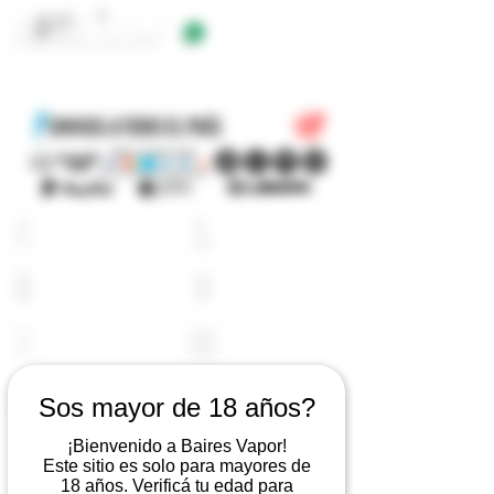
+54 9 11 5623 5923
EQUIPOS
E-LIQUIDOS
ATOMIZADORES
RESISTENCIAS
BATERIAS
CARGADORES
PYREX
ACCESORIOS
Sos mayor de 18 años?
¡Bienvenido a Baires Vapor!
LOGIN
Este sitio es solo para mayores de
CARRITO
18 años. Verificá tu edad para