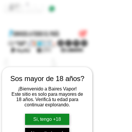
+54 9 11 5623 5923
EQUIPOS
E-LIQUIDOS
ATOMIZADORES
RESISTENCIAS
Sos mayor de 18 años?
BATERIAS
CARGADORES
¡Bienvenido a Baires Vapor!
Este sitio es solo para mayores de
18 años. Verificá tu edad para
PYREX
ACCESORIOS
continuar explorando.
Si, tengo +18
LOGIN
CARRITO