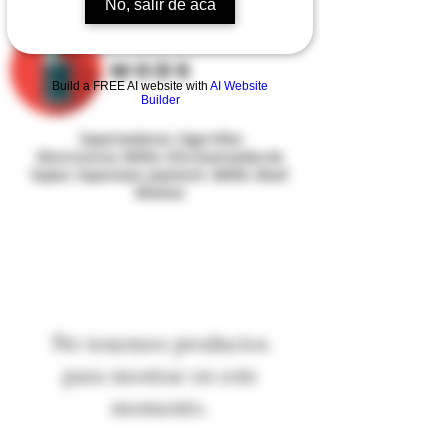
No, salir de acá
MODS
Build a FREE AI website with
AI Website
Builder
Vaporizadores
,
Cigarrillos
Electronicos
,
MODs
,
Kits Avanzados de
Vapeo
,
Vaporesso
,
Joyetech
,
SMOK
,
Eleaf
,
Wismec
No tenemos productos
para mostrar en este
momento.