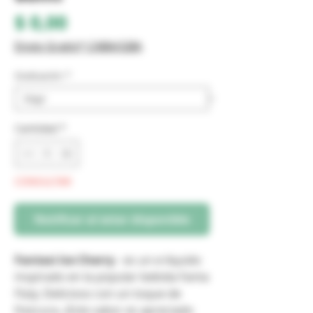
Precio
$ 0,00
Envio Gratis* CABA/GBA
Graduación
*
Cantidad
*
CONSULTAR
Notificar al estar disponible
Fantasi Ice Cherry
- es un e-líquido
inspirado en la popular bebida Fanta
Fizzy. Delicioso con un toque de
frescura. ¡Este sabor es apreciado