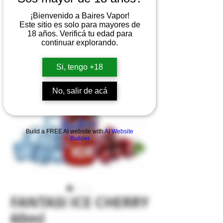
¡Bienvenido a Baires Vapor!
Este sitio es solo para mayores de
18 años. Verificá tu edad para
continuar explorando.
Si, tengo +18
No, salir de acá
Build a FREE AI website with
AI Website
Builder
FANTASI ICE CHERRY
60ml