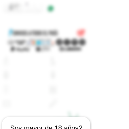
+54 9 11 5623 5923
EQUIPOS
E-LIQUIDOS
ATOMIZADORES
RESISTENCIAS
BATERIAS
CARGADORES
PYREX
ACCESORIOS
LOGIN
CARRITO
Sos mayor de 18 años?