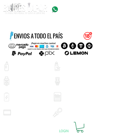
+54 9 11 5623 5923
EQUIPOS
E-LIQUIDOS
ATOMIZADORES
RESISTENCIAS
BATERIAS
CARGADORES
PYREX
ACCESORIOS
LOGIN
CARRITO