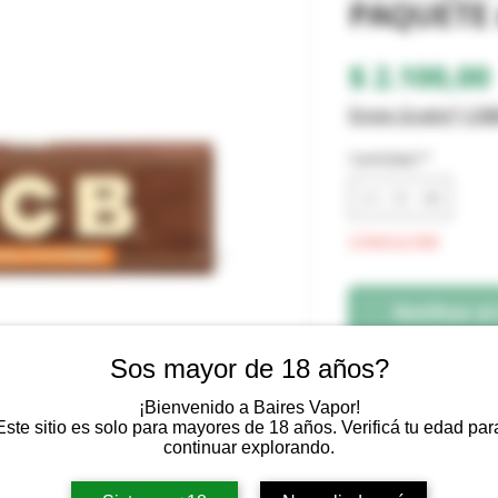
PAQUETE 
$ 2.100,00
Envio Gratis* CA
Cantidad
*
CONSULTAR
Notificar al
Sos mayor de 18 años?
¡Bienvenido a Baires Vapor!
Este sitio es solo para mayores de 18 años. Verificá tu edad par
continuar explorando.