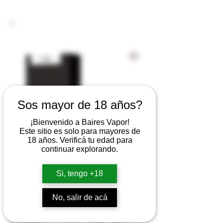
Sos mayor de 18 años?
¡Bienvenido a Baires Vapor!
Este sitio es solo para mayores de
18 años. Verificá tu edad para
continuar explorando.
Si, tengo +18
No, salir de acá
RESISTENCIAS