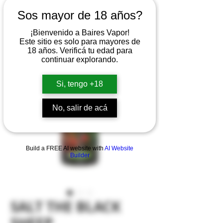
Sos mayor de 18 años?
¡Bienvenido a Baires Vapor!
Este sitio es solo para mayores de
18 años. Verificá tu edad para
continuar explorando.
Si, tengo +18
No, salir de acá
Build a FREE AI website with
AI Website
Builder
SALT THE BLACK