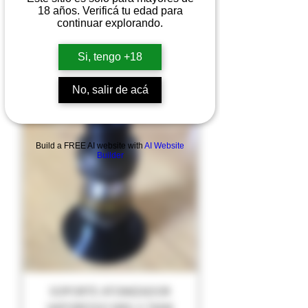
18 años. Verificá tu edad para
continuar explorando.
SOPORTES | STANDS
Si, tengo +18
No, salir de acá
NUEVO!
Build a FREE AI website with
AI Website
Builder
SOPORTE ATOMIZADOR