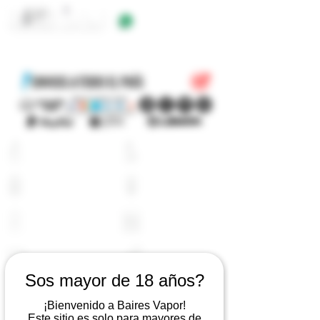
+54 9 11 5623 5923
EQUIPOS
E-LIQUIDOS
ATOMIZADORES
RESISTENCIAS
BATERIAS
CARGADORES
PYREX
ACCESORIOS
Sos mayor de 18 años?
LOGIN
¡Bienvenido a Baires Vapor!
CARRITO
Este sitio es solo para mayores de