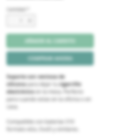
oferta
Cantidad
*
AÑADIR AL CARRITO
COMPRAR AHORA
Soporte con ventosa de
silicona
para dejar tu
cigarrillo
electrónico
en la mesa. Perfecto
para cuando estas en la oficina o en
casa.
Compatible con baterías 510
formato eGo, EvoD y similares.