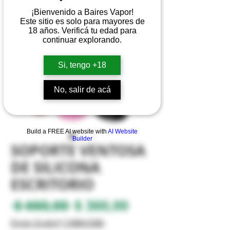
¡Bienvenido a Baires Vapor!
Este sitio es solo para mayores de
18 años. Verificá tu edad para
continuar explorando.
Si, tengo +18
No, salir de acá
Build a FREE AI website with
AI Website
Builder
SOPORTE VENTOSA
DE SILICONA
ESCRITORIO
Precio
Precio
 $ 660,00 
$ 360,00
de
Envio Gratis* CABA/GBA