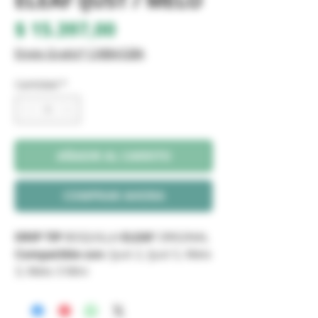
ELEAF IJUST / MELO
Precio
$ 15.397,00
Envio Gratis* CABA/GBA
Cantidad
*
AÑADIR AL CARRITO
COMPRAR AHORA
DRIP TIP
BOQUILLA
ELEAF
ORIGINAL
Compatible con:
Ijust 2, Ijust S, Melo
3, Melo 3 Mini