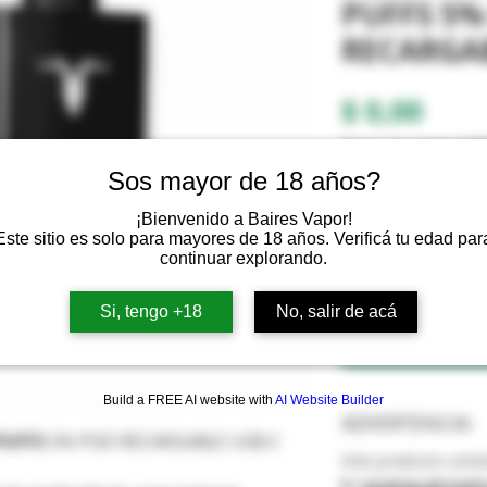
PUFFS 5%
RECARGAB
Prec
$ 0,00
Envio Gratis* CA
Sos mayor de 18 años?
Cantidad
*
¡Bienvenido a Baires Vapor!
Este sitio es solo para mayores de 18 años. Verificá tu edad par
continuar explorando.
CONSULTAR
Si, tengo +18
No, salir de acá
Notificar al
Build a FREE AI website with
AI Website Builder
ADVERTENCIA:
PUFFS
5% POD RECARGABLE USB-C
Este producto conti
La nicotina derivad