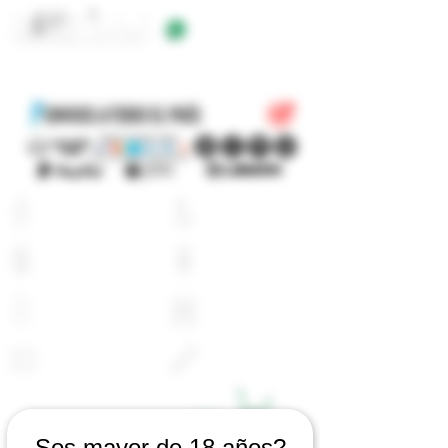
+54 9 11 5623 5923
EQUIPOS
E-LIQUIDOS
ATOMIZADORES
RESISTENCIAS
BATERIAS
CARGADORES
PYREX
ACCESORIOS
LOGIN
CARRITO
Sos mayor de 18 años?