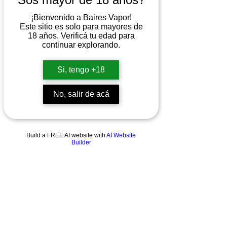
¡Bienvenido a Baires Vapor!
Este sitio es solo para mayores de
18 años. Verificá tu edad para
Widget Didn’t Load
continuar explorando.
Check your internet and refresh
this page.
If that doesn’t work, contact us.
Si, tengo +18
No, salir de acá
Build a FREE AI website with
AI Website
Builder