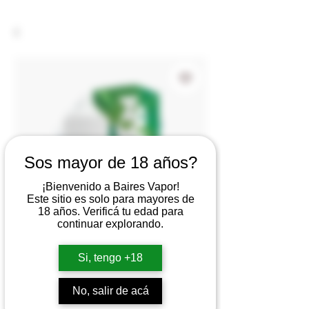
Sos mayor de 18 años?
¡Bienvenido a Baires Vapor!
Este sitio es solo para mayores de
18 años. Verificá tu edad para
continuar explorando.
Si, tengo +18
ZOMO SALT
No, salir de acá