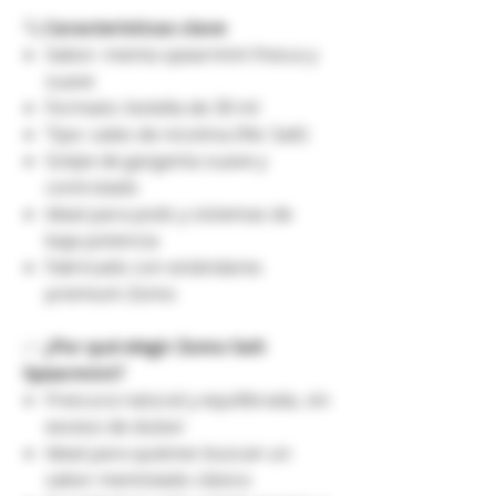
🔍
Características clave
Sabor: menta spearmint fresca y
suave
Formato: botella de 30 ml
Tipo: sales de nicotina (Nic Salt)
Golpe de garganta suave y
controlado
Ideal para pods y sistemas de
baja potencia
Fabricado con estándares
premium Zomo
✅
¿Por qué elegir Zomo Salt
Spearmint?
Frescura natural y equilibrada, sin
exceso de dulzor
Ideal para quienes buscan un
sabor mentolado clásico