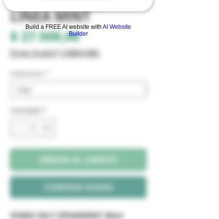
SPEARMINT 30ml
LINEA MINT
Build a FREE AI website with
AI Website
Precio
$ 27.500,00
Builder
Envio Gratis* CABA/GBA
Graduación
*
Cantidad
*
AÑADIR AL CARRITO
COMPRAR AHORA
ZOMO SALT SPEARMINT 30ml