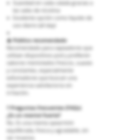
Suavidad en cada calada gracias a
las sales de nicotina
Excelente opción como líquido de
uso diario (all day)
👤
Público recomendado
Recomendado para vapeadores que
utilizan dispositivos pod y prefieren
sabores mentolados frescos, suaves
y constantes, especialmente
exfumadores que buscan una
experiencia satisfactoria sin
irritación.
❓
Preguntas frecuentes (FAQs)
¿Es un mentol fuerte?
No. Es una menta spearmint
equilibrada, fresca y agradable, sin
ser invasiva.