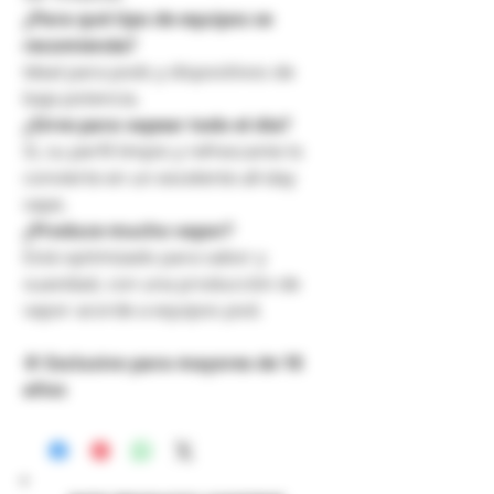
¿Para qué tipo de equipos se
recomienda?
Ideal para pods y dispositivos de
baja potencia.
¿Sirve para vapear todo el día?
Sí, su perfil limpio y refrescante lo
convierte en un excelente all-day
vape.
¿Produce mucho vapor?
Está optimizado para sabor y
suavidad, con una producción de
vapor acorde a equipos pod.
🚫
Exclusivo para mayores de 18
años