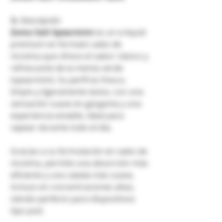
📝
Descripción
Zomo Salt Spearmint
es un e-liquid
premium en formato sales de
nicotina que ofrece el sabor clásico y
refrescante de la menta verde
(spearmint). Su perfil es fresco,
limpio y ligeramente dulce, con una
sensación suave en garganta y una
experiencia estable, ideal para
vapear durante todo el día.
Gracias a su formulación en sales de
nicotina, permite una absorción más
eficiente y una calada más suave,
incluso en concentraciones altas,
siendo perfecto para dispositivos
tipo pod.