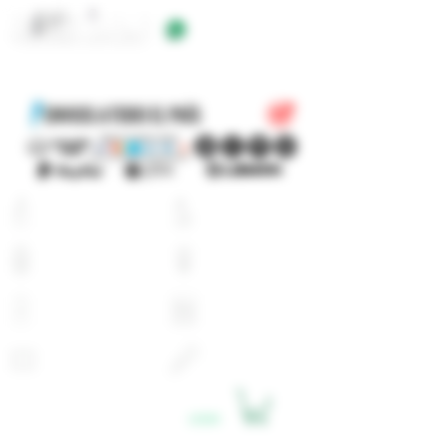
+54 9 11 5623 5923
EQUIPOS
E-LIQUIDOS
ATOMIZADORES
RESISTENCIAS
BATERIAS
CARGADORES
PYREX
ACCESORIOS
LOGIN
CARRITO