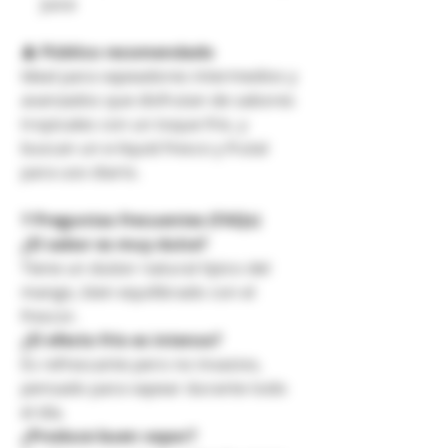
Juice
👤
Público recomendado
Ideal para vapeadores intermedios y
avanzados que disfrutan de sabores
tropicales con un toque frío, y
buscan un e-liquid fresco y frutal
para uso diario.
❓
Preguntas frecuentes (FAQs)
¿El sabor es muy dulce?
Tiene un dulzor natural típico del
mango, bien equilibrado con el
frescor.
¿El efecto frío es intenso?
Es refrescante pero no invasivo,
pensado para vapear durante todo
el día.
¿Produce buen vapor?