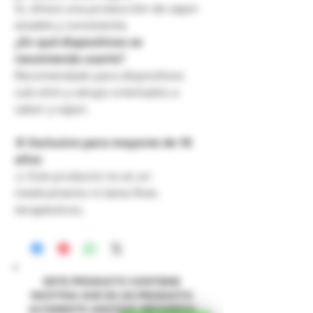
Sí, ofrece una producción de vapor
estable y consistente.
¿En qué dispositivos se
recomienda usarlo?
Recomendado para dispositivos
sub-ohm y setups orientados a
sabor y vapor.
🚫
Exclusivo para mayores de 18
años
⚠️ Este producto no es un
medicamento ni tiene fines
terapéuticos.
ESTE PRODUCTO CONTIENE
NICOTINA QUE ES UN PRODUCTO
ALTAMENTE ADICTIVO. PROHIBIDA