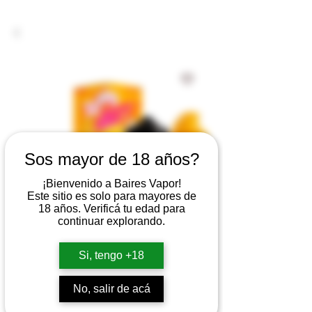
Sos mayor de 18 años?
¡Bienvenido a Baires Vapor!
Este sitio es solo para mayores de
18 años. Verificá tu edad para
continuar explorando.
Si, tengo +18
ZOMO NASTY JUICE
No, salir de acá