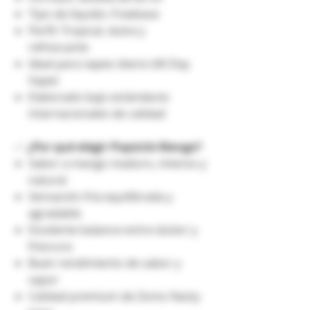
Tipo de líquido: Freebase
Perfil: Tropical, dulce y
refrescante
Ideal para vapeo diario (All Day
Vape)
Elaborado bajo estándares
internacionales de calidad
✅
¿Por qué elegir Popsicle Mango?
Sabor a mango maduro, intenso y
natural
Sensación fría equilibrada y
agradable
Excelente balance entre dulzor y
frescura
Buen rendimiento de sabor y
vapor
Calidad premium de Zomo Nasty