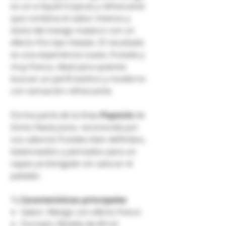
es un e-liquid tropical y refrescante
que combina el sabor intenso y
dulce del mango maduro con un
efecto frío tipo helado. El resultado
es una experiencia suave, frutada y
muy fresca, ideal para quienes
buscan un perfil exótico y moderno
con sensación refrescante.
Forma parte de la línea
Popsicle
de
Zomo Nasty Juice, reconocida por
sus sabores frutales bien definidos,
balanceados y pensados para un
vapeo prolongado sin saturar el
paladar.
🔍
Características principales
Sabor: Mango con efecto fresco
Formato: Botella de 60 ml