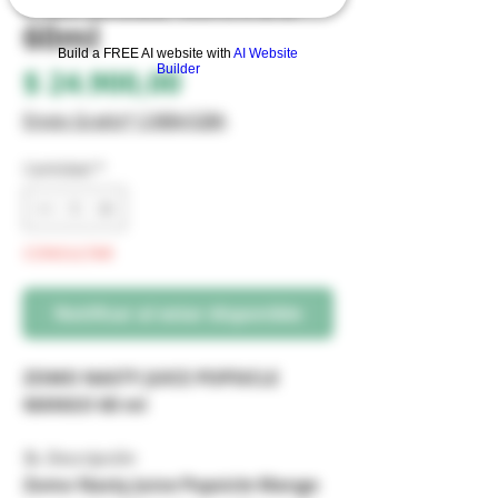
POPSICLE MANGO
60ml
Build a FREE AI website with
AI Website
Builder
Precio
$ 24.900,00
Envio Gratis* CABA/GBA
Cantidad
*
CONSULTAR
Notificar al estar disponible
ZOMO NASTY JUICE POPSICLE
MANGO 60 ml
📝
Descripción
Zomo Nasty Juice Popsicle Mango