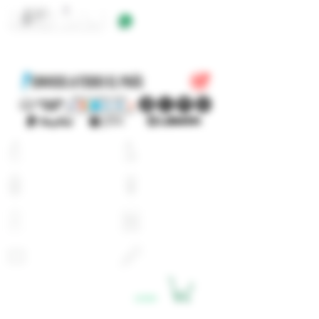
+54 9 11 5623 5923
EQUIPOS
E-LIQUIDOS
ATOMIZADORES
RESISTENCIAS
BATERIAS
CARGADORES
PYREX
ACCESORIOS
LOGIN
CARRITO