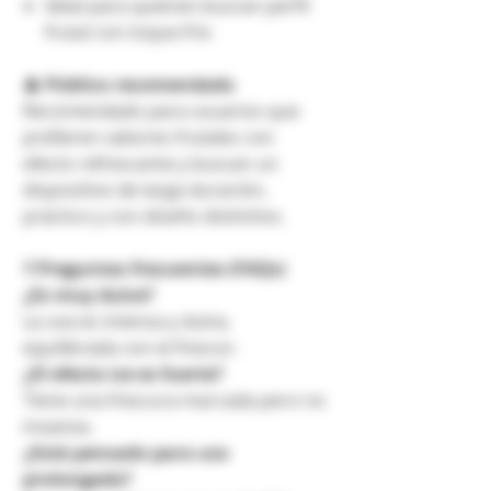
Ideal para quienes buscan perfil
frutal con toque frío
👤
Público recomendado
Recomendado para usuarios que
prefieren sabores frutales con
efecto refrescante y buscan un
dispositivo de larga duración,
práctico y con diseño distintivo.
❓
Preguntas frecuentes (FAQs)
¿Es muy dulce?
La uva es intensa y dulce,
equilibrada con el frescor.
¿El efecto ice es fuerte?
Tiene una frescura marcada pero no
invasiva.
¿Está pensado para uso
prolongado?