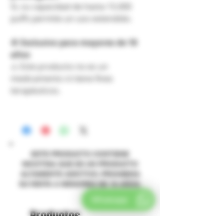
Sí, su capacidad de hasta 15.000
puffs permite un uso extendido.
🚫
Exclusivo para mayores de 18
años
⚠️ Este producto no es un
medicamento ni tiene fines
terapéuticos.
ESTE PRODUCTO CONTIENE
NICOTINA QUE ES UN PRODUCTO
ALTAMENTE ADICTIVO. PROHIBIDA
SU VENTA A MENORES DE 18 AÑOS.
Whatsapp
Productos