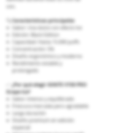
uso.
🔍
Características principales
Sabor: Uva dulce con efecto Ice
Edición: Black Edition
Capacidad: Hasta 15.000 puffs
Concentración: 5%
Diseño ergonómico y moderno
Rendimiento estable y
prolongado
✅
¿Por qué elegir IGNITE V150 PRO
Grape Ice?
Sabor intenso y equilibrado
Frescura marcada pero agradable
Larga duración
Diseño premium en edición
especial