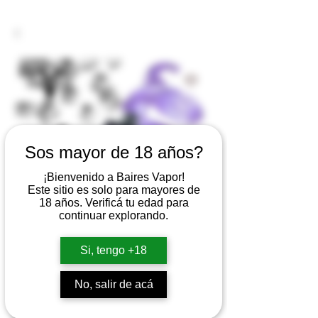
Sos mayor de 18 años?
¡Bienvenido a Baires Vapor!
Este sitio es solo para mayores de
18 años. Verificá tu edad para
continuar explorando.
IGNITE V150 PRO
Si, tengo +18
GRAPE ICE BLACK
No, salir de acá
EDITION 5% 15.000