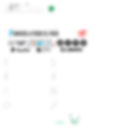
+54 9 11 5623 5923
EQUIPOS
E-LIQUIDOS
ATOMIZADORES
RESISTENCIAS
BATERIAS
CARGADORES
PYREX
ACCESORIOS
LOGIN
CARRITO