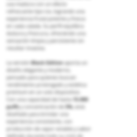
uva madura con un efecto
refrescante tipo ice, logrando una
experiencia frutal potente y fresca
en cada calada. Su perfil equilibra
dulzura y frescura, ofreciendo una
sensación limpia y persistente sin
resultar invasiva.
La versión
Black Edition
aporta un
diseño elegante y moderno,
pensado para quienes buscan
rendimiento prolongado y estética
premium en un solo dispositivo.
Con una capacidad de hasta
15.000
puffs
y concentración de
5%
, está
diseñado para brindar una
experiencia consistente, con
producción de vapor estable y sabor
definido durante todo su ciclo de