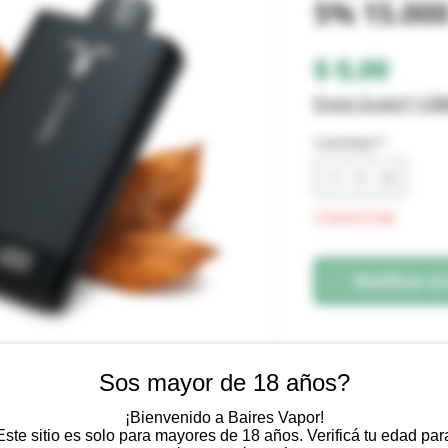
5% 15.00
Prec
$ 0,00
Envio Gratis* CA
Cantidad
*
CONSULTAR
Notificar al
Sos mayor de 18 años?
 PRO Tobacco · Black Edition (5% ·
¡Bienvenido a Baires Vapor!
Este sitio es solo para mayores de 18 años. Verificá tu edad par